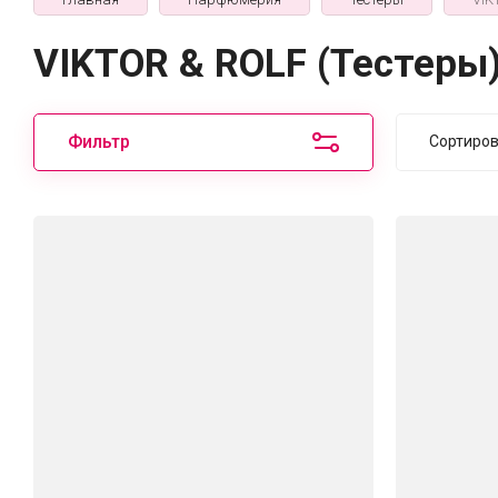
VIKTOR & ROLF (Тестеры
Фильтр
Сортиро
Цен
Цен
Наз
Наз