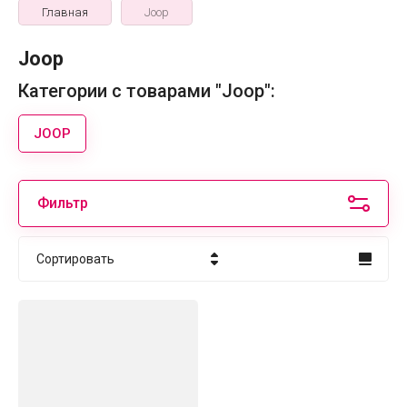
Главная
Joop
Joop
Категории с товарами "Joop":
JOOP
Фильтр
Сортировать
Цена - убывание
Цена - возрастание
Название - Я-А
Название - А-Я