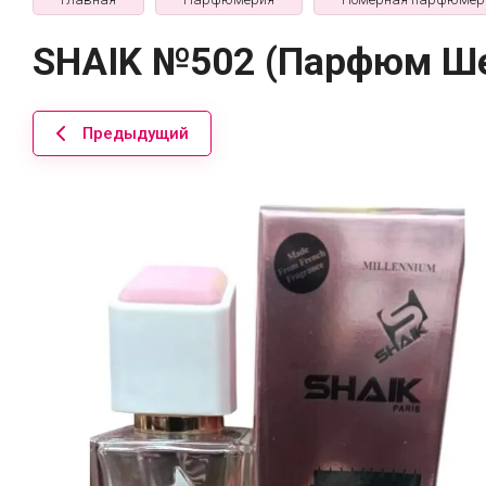
SHAIK №502 (Парфюм Шей
Предыдущий