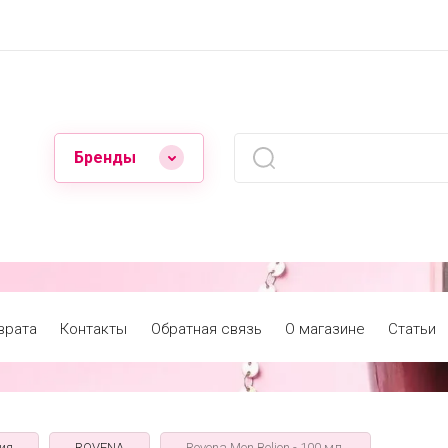
Бренды
врата
Контакты
Обратная связь
О магазине
Статьи
ия
ROVENA
Rovena Men Belion - 100 мл.