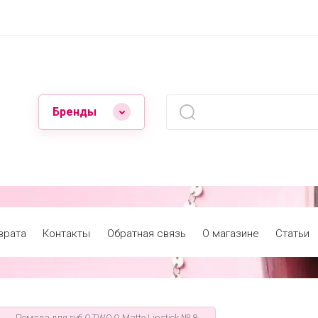
Бренды
врата
Контакты
Обратная связь
О магазине
Статьи
Помада для губ O.TWO.O Matte Lipstick № 8