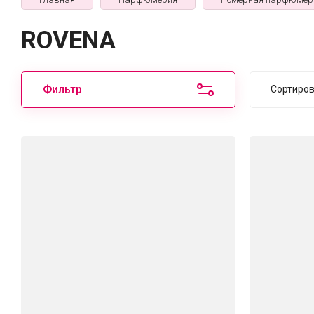
ROVENA
Фильтр
Сортиро
Цен
Цен
Наз
Наз