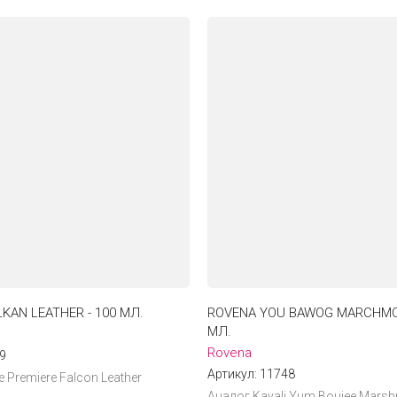
KAN LEATHER - 100 МЛ.
ROVENA YOU BAWOG MARCHMOR
МЛ.
Rovena
9
Артикул:
11748
e Premiere Falcon Leather
Аналог Kayali Yum Boujee Marsh