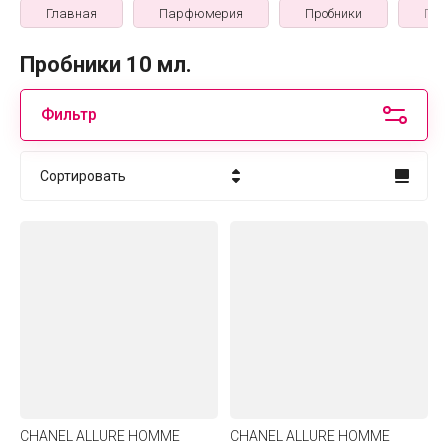
Главная
Парфюмерия
Пробники
Про
Пробники 10 мл.
Фильтр
Сортировать
Цена - убывание
Цена - возрастание
Название - Я-А
Название - А-Я
CHANEL ALLURE HOMME
CHANEL ALLURE HOMME