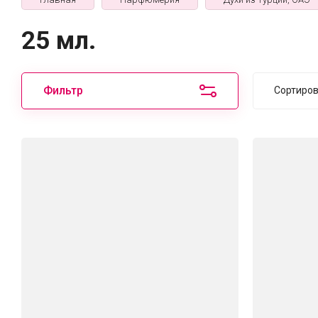
25 мл.
Фильтр
Сортиро
Цен
Цен
Наз
Наз